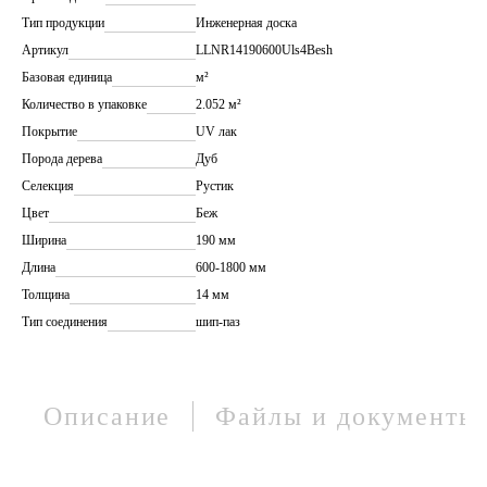
Тип продукции
Инженерная доска
Артикул
LLNR14190600Uls4Besh
Базовая единица
м²
Количество в упаковке
2.052 м²
Покрытие
UV лак
Порода дерева
Дуб
Селекция
Рустик
Цвет
Беж
Ширина
190 мм
Длина
600-1800 мм
Толщина
14 мм
Тип соединения
шип-паз
Описание
Файлы и документы